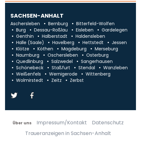
SACHSEN-ANHALT
Aschersleben
Bernburg
Bitterfeld-Wolfen
Burg
Dessau-Roßlau
Eisleben
Gardelegen
Genthin
Halberstadt
Haldensleben
Halle (Saale)
Havelberg
Hettstedt
Jessen
Klötze
Köthen
Magdeburg
Merseburg
Naumburg
Oschersleben
Osterburg
Quedlinburg
Salzwedel
Sangerhausen
Schönebeck
Staßfurt
Stendal
Wanzleben
Weißenfels
Wernigerode
Wittenberg
Wolmirstedt
Zeitz
Zerbst
Impressum/Kontakt
Datenschutz
Über uns
Traueranzeigen in Sachsen-Anhalt