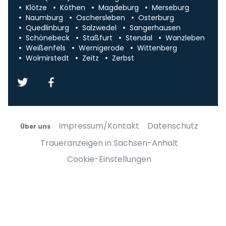
Klötze
Köthen
Magdeburg
Merseburg
Naumburg
Oschersleben
Osterburg
Quedlinburg
Salzwedel
Sangerhausen
Schönebeck
Staßfurt
Stendal
Wanzleben
Weißenfels
Wernigerode
Wittenberg
Wolmirstedt
Zeitz
Zerbst
Impressum/Kontakt
Datenschutz
Über uns
Traueranzeigen in Sachsen-Anhalt
Cookie-Einstellungen