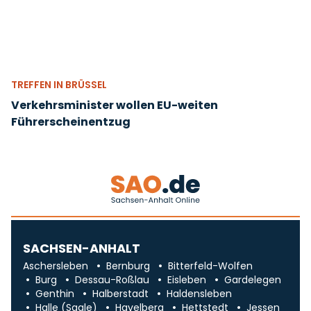
TREFFEN IN BRÜSSEL
Verkehrsminister wollen EU-weiten
Führerscheinentzug
SACHSEN-ANHALT
Aschersleben
Bernburg
Bitterfeld-Wolfen
Burg
Dessau-Roßlau
Eisleben
Gardelegen
Genthin
Halberstadt
Haldensleben
Halle (Saale)
Havelberg
Hettstedt
Jessen