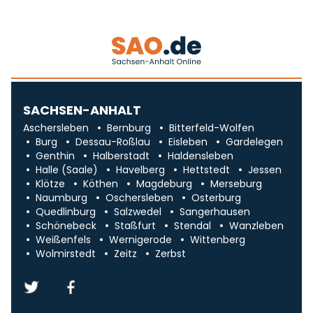
SACHSEN-ANHALT
Aschersleben
Bernburg
Bitterfeld-Wolfen
Burg
Dessau-Roßlau
Eisleben
Gardelegen
Genthin
Halberstadt
Haldensleben
Halle (Saale)
Havelberg
Hettstedt
Jessen
Klötze
Köthen
Magdeburg
Merseburg
Naumburg
Oschersleben
Osterburg
Quedlinburg
Salzwedel
Sangerhausen
Schönebeck
Staßfurt
Stendal
Wanzleben
Weißenfels
Wernigerode
Wittenberg
Wolmirstedt
Zeitz
Zerbst