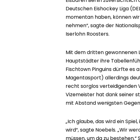
Eisbären Berlin zuversichtlich
Deutschen Eishockey Liga (DEL
momentan haben, können wir 
nehmen“, sagte der Nationals
Iserlohn Roosters.
Mit dem dritten gewonnenen Li
Hauptstädter ihre Tabellenführ
Fischtown Pinguins dürfte es a
Magentasport) allerdings deu
recht sorglos verteidigenden 
Vizemeister hat dank seiner st
mit Abstand wenigsten Gegent
„Ich glaube, das wird ein Spie
wird“, sagte Noebels. „Wir wer
müssen, um da zu bestehen.“ S