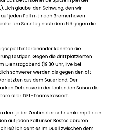
 auf das bevorstehende Spitzenspiel der
). „Ich glaube, den Schwung, den wir
auf jeden Fall mit nach Bremerhaven
pieler am Sonntag nach dem 6:3 gegen die
gaspiel hintereinander konnten die
ung festigen. Gegen die drittplatzierten
m Dienstagabend (19.30 Uhr, live bei
tlich schwerer werden als gegen den oft
Vorletzten aus dem Sauerland. Der
arken Defensive in der laufenden Saison die
ore aller DEL-Teams kassiert.
l, in dem jeder Zentimeter sehr umkämpft sein
den auf jeden Fall unser Bestes abrufen
chließlich geht es im Duell zwischen dem