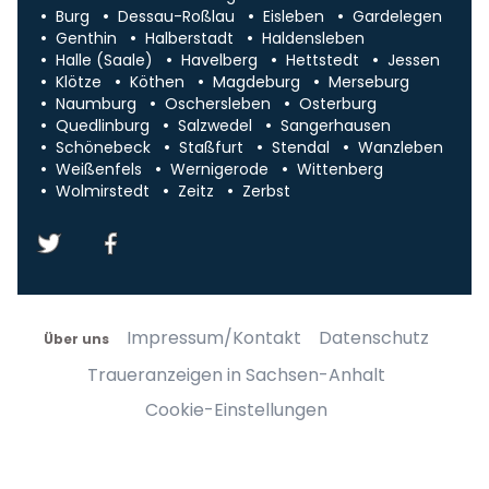
Burg
Dessau-Roßlau
Eisleben
Gardelegen
Genthin
Halberstadt
Haldensleben
Halle (Saale)
Havelberg
Hettstedt
Jessen
Klötze
Köthen
Magdeburg
Merseburg
Naumburg
Oschersleben
Osterburg
Quedlinburg
Salzwedel
Sangerhausen
Schönebeck
Staßfurt
Stendal
Wanzleben
Weißenfels
Wernigerode
Wittenberg
Wolmirstedt
Zeitz
Zerbst
Impressum/Kontakt
Datenschutz
Über uns
Traueranzeigen in Sachsen-Anhalt
Cookie-Einstellungen