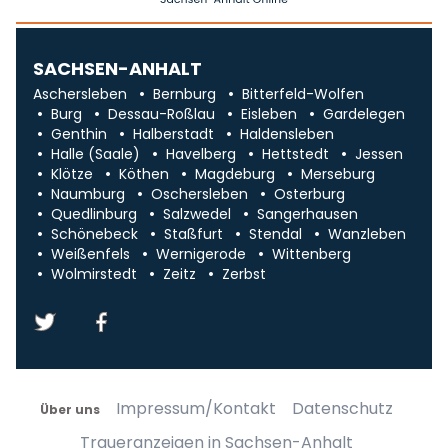
SACHSEN-ANHALT
Aschersleben
Bernburg
Bitterfeld-Wolfen
Burg
Dessau-Roßlau
Eisleben
Gardelegen
Genthin
Halberstadt
Haldensleben
Halle (Saale)
Havelberg
Hettstedt
Jessen
Klötze
Köthen
Magdeburg
Merseburg
Naumburg
Oschersleben
Osterburg
Quedlinburg
Salzwedel
Sangerhausen
Schönebeck
Staßfurt
Stendal
Wanzleben
Weißenfels
Wernigerode
Wittenberg
Wolmirstedt
Zeitz
Zerbst
Impressum/Kontakt
Datenschutz
Über uns
Traueranzeigen in Sachsen-Anhalt