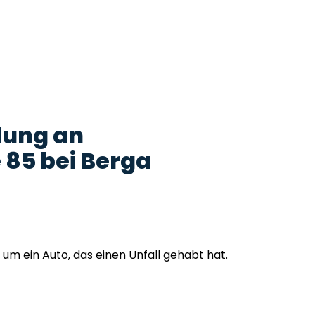
lung an
85 bei Berga