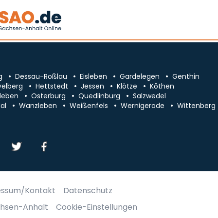
g
Dessau-Roßlau
Eisleben
Gardelegen
Genthin
velberg
Hettstedt
Jessen
Klötze
Köthen
leben
Osterburg
Quedlinburg
Salzwedel
al
Wanzleben
Weißenfels
Wernigerode
Wittenberg
essum/Kontakt
Datenschutz
chsen-Anhalt
Cookie-Einstellungen