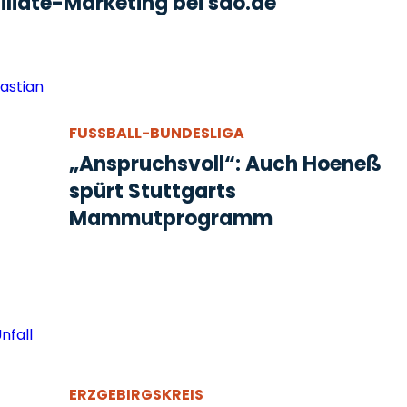
liate-Marketing bei sao.de
FUSSBALL-BUNDESLIGA
„Anspruchsvoll“: Auch Hoeneß
spürt Stuttgarts
Mammutprogramm
ERZGEBIRGSKREIS