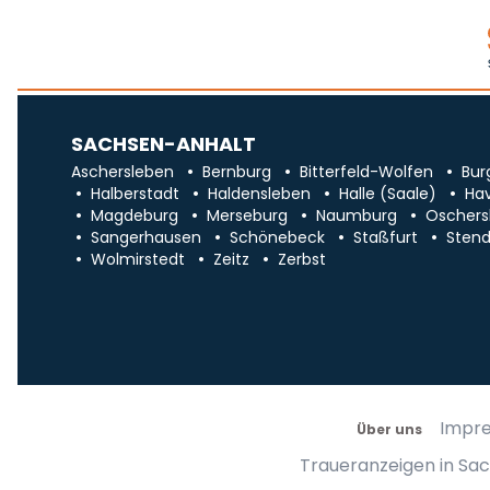
SACHSEN-ANHALT
Aschersleben
Bernburg
Bitterfeld-Wolfen
Bur
Halberstadt
Haldensleben
Halle (Saale)
Ha
Magdeburg
Merseburg
Naumburg
Oschers
Sangerhausen
Schönebeck
Staßfurt
Stend
Wolmirstedt
Zeitz
Zerbst
Impr
Über uns
Traueranzeigen in Sa