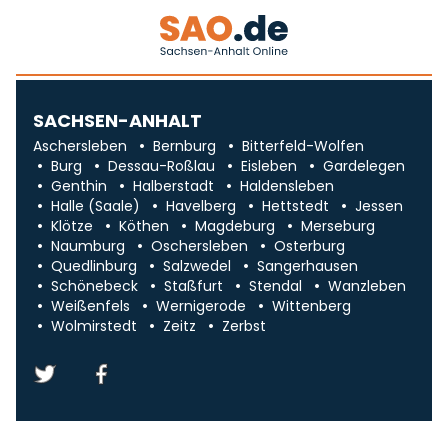
SACHSEN-ANHALT
Aschersleben
Bernburg
Bitterfeld-Wolfen
Burg
Dessau-Roßlau
Eisleben
Gardelegen
Genthin
Halberstadt
Haldensleben
Halle (Saale)
Havelberg
Hettstedt
Jessen
Klötze
Köthen
Magdeburg
Merseburg
Naumburg
Oschersleben
Osterburg
Quedlinburg
Salzwedel
Sangerhausen
Schönebeck
Staßfurt
Stendal
Wanzleben
Weißenfels
Wernigerode
Wittenberg
Wolmirstedt
Zeitz
Zerbst