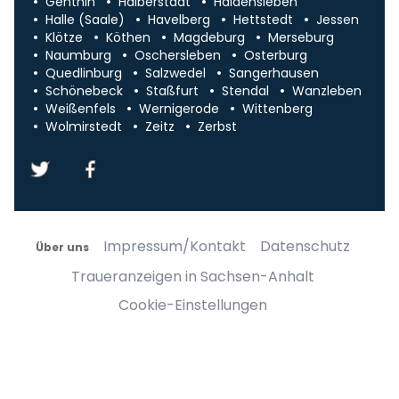
Genthin
Halberstadt
Haldensleben
Halle (Saale)
Havelberg
Hettstedt
Jessen
Klötze
Köthen
Magdeburg
Merseburg
Naumburg
Oschersleben
Osterburg
Quedlinburg
Salzwedel
Sangerhausen
Schönebeck
Staßfurt
Stendal
Wanzleben
Weißenfels
Wernigerode
Wittenberg
Wolmirstedt
Zeitz
Zerbst
Impressum/Kontakt
Datenschutz
Über uns
Traueranzeigen in Sachsen-Anhalt
Cookie-Einstellungen