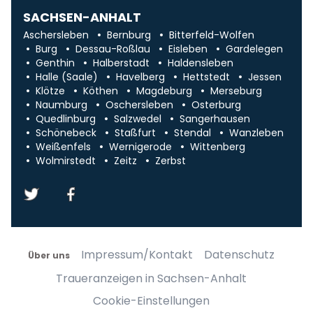
SACHSEN-ANHALT
Aschersleben
Bernburg
Bitterfeld-Wolfen
Burg
Dessau-Roßlau
Eisleben
Gardelegen
Genthin
Halberstadt
Haldensleben
Halle (Saale)
Havelberg
Hettstedt
Jessen
Klötze
Köthen
Magdeburg
Merseburg
Naumburg
Oschersleben
Osterburg
Quedlinburg
Salzwedel
Sangerhausen
Schönebeck
Staßfurt
Stendal
Wanzleben
Weißenfels
Wernigerode
Wittenberg
Wolmirstedt
Zeitz
Zerbst
Impressum/Kontakt
Datenschutz
Über uns
Traueranzeigen in Sachsen-Anhalt
Cookie-Einstellungen