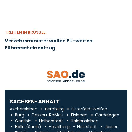
TREFFEN IN BRÜSSEL
Verkehrsminister wollen EU-weiten
Führerscheinentzug
SACHSEN-ANHALT
Aschersleben
Bernburg
Bitterfeld-Wolfen
Burg
Dessau-Roßlau
Eisleben
Gardelegen
Genthin
Halberstadt
Haldensleben
Halle (Saale)
Havelberg
Hettstedt
Jessen