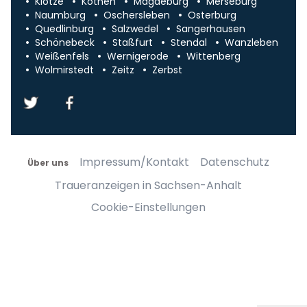
Klötze
Köthen
Magdeburg
Merseburg
Naumburg
Oschersleben
Osterburg
Quedlinburg
Salzwedel
Sangerhausen
Schönebeck
Staßfurt
Stendal
Wanzleben
Weißenfels
Wernigerode
Wittenberg
Wolmirstedt
Zeitz
Zerbst
Impressum/Kontakt
Datenschutz
Über uns
Traueranzeigen in Sachsen-Anhalt
Cookie-Einstellungen