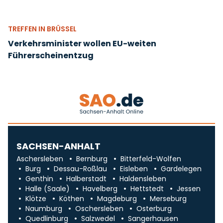
TREFFEN IN BRÜSSEL
Verkehrsminister wollen EU-weiten
Führerscheinentzug
SACHSEN-ANHALT
Aschersleben
Bernburg
Bitterfeld-Wolfen
Burg
Dessau-Roßlau
Eisleben
Gardelegen
Genthin
Halberstadt
Haldensleben
Halle (Saale)
Havelberg
Hettstedt
Jessen
Klötze
Köthen
Magdeburg
Merseburg
Naumburg
Oschersleben
Osterburg
Quedlinburg
Salzwedel
Sangerhausen