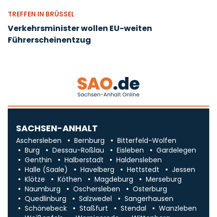
TREFFEN IN BRÜSSEL
Verkehrsminister wollen EU-weiten
Führerscheinentzug
SACHSEN-ANHALT
Aschersleben
Bernburg
Bitterfeld-Wolfen
Burg
Dessau-Roßlau
Eisleben
Gardelegen
Genthin
Halberstadt
Haldensleben
Halle (Saale)
Havelberg
Hettstedt
Jessen
Klötze
Köthen
Magdeburg
Merseburg
Naumburg
Oschersleben
Osterburg
Quedlinburg
Salzwedel
Sangerhausen
Schönebeck
Staßfurt
Stendal
Wanzleben