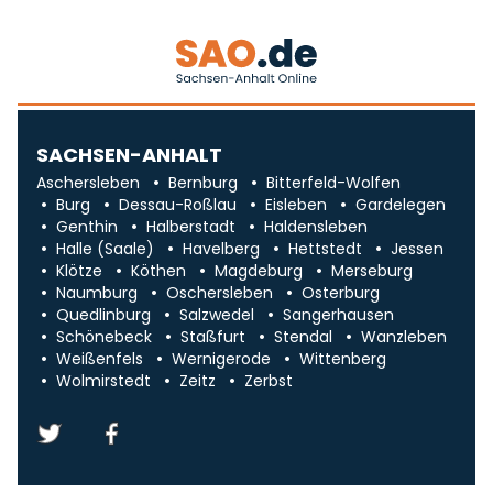
SACHSEN-ANHALT
Aschersleben
Bernburg
Bitterfeld-Wolfen
Burg
Dessau-Roßlau
Eisleben
Gardelegen
Genthin
Halberstadt
Haldensleben
Halle (Saale)
Havelberg
Hettstedt
Jessen
Klötze
Köthen
Magdeburg
Merseburg
Naumburg
Oschersleben
Osterburg
Quedlinburg
Salzwedel
Sangerhausen
Schönebeck
Staßfurt
Stendal
Wanzleben
Weißenfels
Wernigerode
Wittenberg
Wolmirstedt
Zeitz
Zerbst