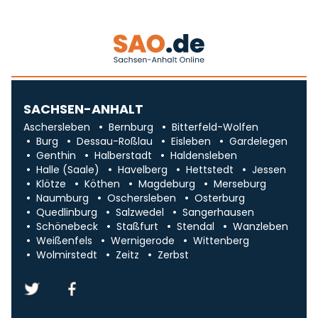
SACHSEN-ANHALT
Aschersleben
Bernburg
Bitterfeld-Wolfen
Burg
Dessau-Roßlau
Eisleben
Gardelegen
Genthin
Halberstadt
Haldensleben
Halle (Saale)
Havelberg
Hettstedt
Jessen
Klötze
Köthen
Magdeburg
Merseburg
Naumburg
Oschersleben
Osterburg
Quedlinburg
Salzwedel
Sangerhausen
Schönebeck
Staßfurt
Stendal
Wanzleben
Weißenfels
Wernigerode
Wittenberg
Wolmirstedt
Zeitz
Zerbst