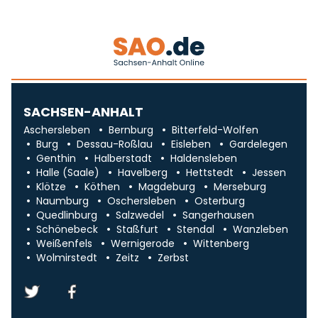
SACHSEN-ANHALT
Aschersleben
Bernburg
Bitterfeld-Wolfen
Burg
Dessau-Roßlau
Eisleben
Gardelegen
Genthin
Halberstadt
Haldensleben
Halle (Saale)
Havelberg
Hettstedt
Jessen
Klötze
Köthen
Magdeburg
Merseburg
Naumburg
Oschersleben
Osterburg
Quedlinburg
Salzwedel
Sangerhausen
Schönebeck
Staßfurt
Stendal
Wanzleben
Weißenfels
Wernigerode
Wittenberg
Wolmirstedt
Zeitz
Zerbst