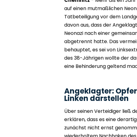
Chemnitz
- Mehr als ein Jah
auf einen mutmaßlichen Neonaz
Tatbeteiligung vor dem Landge
davon aus, dass der Angekla
Neonazi nach einer gemeinsam
abgetrennt hatte. Das vermeint
behauptet, es sei von Linksex
des 38-Jährigen wollte der d
eine Behinderung geltend mach
Angeklagter: Opfer 
Linken darstellen
Über seinen Verteidiger ließ 
erklären, dass es eine derart
zunächst nicht ernst genommen
wiederholtem Nachhaken des 