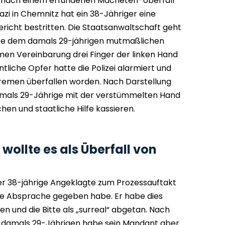
r nach einem erfundenen Macheten-Überfall
i in Chemnitz hat ein 38-Jähriger eine
richt bestritten. Die Staatsanwaltschaft geht
gte dem damals 29-jährigen mutmaßlichen
en Vereinbarung drei Finger der linken Hand
liche Opfer hatte die Polizei alarmiert und
tremen überfallen worden. Nach Darstellung
amals 29-Jährige mit der verstümmelten Hand
en und staatliche Hilfe kassieren.
wollte es als Überfall von
der 38-jährige Angeklagte zum Prozessauftakt
ige Absprache gegeben habe. Er habe dies
 und die Bitte als „surreal“ abgetan. Nach
damals 29-Jährigen habe sein Mandant aber