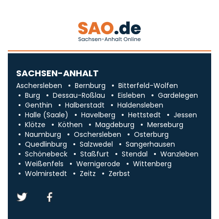
SACHSEN-ANHALT
Aschersleben
Bernburg
Bitterfeld-Wolfen
Burg
Dessau-Roßlau
Eisleben
Gardelegen
Genthin
Halberstadt
Haldensleben
Halle (Saale)
Havelberg
Hettstedt
Jessen
Klötze
Köthen
Magdeburg
Merseburg
Naumburg
Oschersleben
Osterburg
Quedlinburg
Salzwedel
Sangerhausen
Schönebeck
Staßfurt
Stendal
Wanzleben
Weißenfels
Wernigerode
Wittenberg
Wolmirstedt
Zeitz
Zerbst