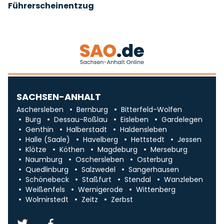
Führerscheinentzug
SACHSEN-ANHALT
Aschersleben
Bernburg
Bitterfeld-Wolfen
Burg
Dessau-Roßlau
Eisleben
Gardelegen
Genthin
Halberstadt
Haldensleben
Halle (Saale)
Havelberg
Hettstedt
Jessen
Klötze
Köthen
Magdeburg
Merseburg
Naumburg
Oschersleben
Osterburg
Quedlinburg
Salzwedel
Sangerhausen
Schönebeck
Staßfurt
Stendal
Wanzleben
Weißenfels
Wernigerode
Wittenberg
Wolmirstedt
Zeitz
Zerbst