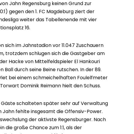
von Jahn Regensburg keinen Grund zur
0:1) gegen den 1. FC Magdeburg ziert der
undesliga weiter das Tabellenende mit vier
ionsplatz 16.
n sich im Jahnstadion vor 11.047 Zuschauern
eam, trotzdem schlugen sich die Gastgeber am
 der Hacke von Mittelfeldspieler El Hankouri
n Ball durch seine Beine rutschen. In der 89.
Viet bei einem schmeichelhaften Foulelfmeter
Torwart Dominik Reimann hielt den Schuss.
 Gäste schalteten später sehr auf Verwaltung
Jahn fehlte insgesamt die Offensiv-Power.
Auswechslung der aktivste Regensburger. Nach
n die große Chance zum 1:1, als der