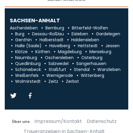
SACHSEN-ANHALT
Aschersleben
Bernburg
Bitterfeld-Wolfen
Burg
Dessau-Roßlau
Eisleben
Gardelegen
Genthin
Halberstadt
Haldensleben
Halle (Saale)
Havelberg
Hettstedt
Jessen
Klötze
Köthen
Magdeburg
Merseburg
Naumburg
Oschersleben
Osterburg
Quedlinburg
Salzwedel
Sangerhausen
Schönebeck
Staßfurt
Stendal
Wanzleben
Weißenfels
Wernigerode
Wittenberg
Wolmirstedt
Zeitz
Zerbst
Impressum/Kontakt
Datenschutz
Über uns
Traueranzeigen in Sachsen-Anhalt