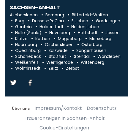
SACHSEN-ANHALT
Aschersleben
Bernburg
Bitterfeld-Wolfen
Burg
Dessau-Roßlau
Eisleben
Gardelegen
Genthin
Halberstadt
Haldensleben
Halle (Saale)
Havelberg
Hettstedt
Jessen
Klötze
Köthen
Magdeburg
Merseburg
Naumburg
Oschersleben
Osterburg
Quedlinburg
Salzwedel
Sangerhausen
Schönebeck
Staßfurt
Stendal
Wanzleben
Weißenfels
Wernigerode
Wittenberg
Wolmirstedt
Zeitz
Zerbst
Impressum/Kontakt
Datenschutz
Über uns
Traueranzeigen in Sachsen-Anhalt
Cookie-Einstellungen