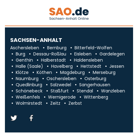
SACHSEN-ANHALT
Aschersleben
Bernburg
Bitterfeld-Wolfen
Burg
Dessau-Roßlau
Eisleben
Gardelegen
Genthin
Halberstadt
Haldensleben
Halle (Saale)
Havelberg
Hettstedt
Jessen
Klötze
Köthen
Magdeburg
Merseburg
Naumburg
Oschersleben
Osterburg
Quedlinburg
Salzwedel
Sangerhausen
Schönebeck
Staßfurt
Stendal
Wanzleben
Weißenfels
Wernigerode
Wittenberg
Wolmirstedt
Zeitz
Zerbst