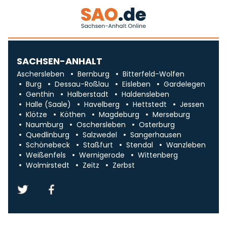
SACHSEN-ANHALT
Aschersleben
Bernburg
Bitterfeld-Wolfen
Burg
Dessau-Roßlau
Eisleben
Gardelegen
Genthin
Halberstadt
Haldensleben
Halle (Saale)
Havelberg
Hettstedt
Jessen
Klötze
Köthen
Magdeburg
Merseburg
Naumburg
Oschersleben
Osterburg
Quedlinburg
Salzwedel
Sangerhausen
Schönebeck
Staßfurt
Stendal
Wanzleben
Weißenfels
Wernigerode
Wittenberg
Wolmirstedt
Zeitz
Zerbst