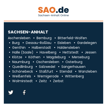
SACHSEN-ANHALT
Aschersleben
Bernburg
Bitterfeld-Wolfen
Burg
Dessau-Roßlau
Eisleben
Gardelegen
Genthin
Halberstadt
Haldensleben
Halle (Saale)
Havelberg
Hettstedt
Jessen
Klötze
Köthen
Magdeburg
Merseburg
Naumburg
Oschersleben
Osterburg
Quedlinburg
Salzwedel
Sangerhausen
Schönebeck
Staßfurt
Stendal
Wanzleben
Weißenfels
Wernigerode
Wittenberg
Wolmirstedt
Zeitz
Zerbst