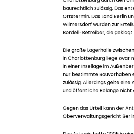
Charlottenburg durch den Umb
baurechtlich zulässig. Das en
Ortstermin. Das Land Berlin u
Wilmersdorf wurden zur Ertei
Bordell-Betreiber, die geklagt 
Die große Lagerhalle zwische
in Charlottenburg liege zwar 
in einer Insellage im Außenber
nur bestimmte Bauvorhaben et
zulässig. Allerdings gelte ein
und öffentliche Belange nich
Gegen das Urteil kann der Ant
Oberverwaltungsgericht Berli
Das Artemis hatte 2005 in ei