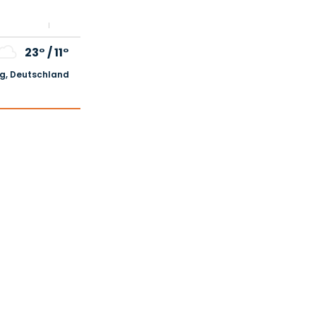
23°
/
11°
, Deutschland