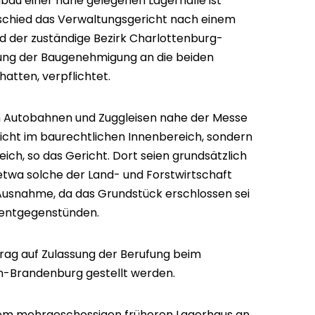
au einer nahe gelegenen Lagerhalle ist
tschied das Verwaltungsgericht nach einem
nd der zuständige Bezirk Charlottenburg-
lung der Baugenehmigung an die beiden
hatten, verpflichtet.
n Autobahnen und Zuggleisen nahe der Messe
nicht im baurechtlichen Innenbereich, sondern
eich, so das Gericht. Dort seien grundsätzlich
wa solche der Land- und Forstwirtschaft
e Ausnahme, da das Grundstück erschlossen sei
t entgegenstünden.
rag auf Zulassung der Berufung beim
n-Brandenburg gestellt werden.
nem mehrgeschossigen früheren Lagerhaus an