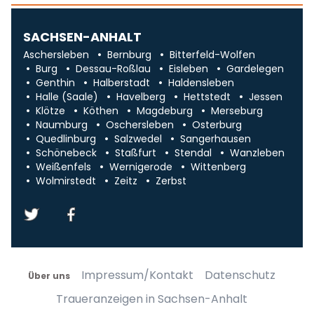
SACHSEN-ANHALT
Aschersleben
Bernburg
Bitterfeld-Wolfen
Burg
Dessau-Roßlau
Eisleben
Gardelegen
Genthin
Halberstadt
Haldensleben
Halle (Saale)
Havelberg
Hettstedt
Jessen
Klötze
Köthen
Magdeburg
Merseburg
Naumburg
Oschersleben
Osterburg
Quedlinburg
Salzwedel
Sangerhausen
Schönebeck
Staßfurt
Stendal
Wanzleben
Weißenfels
Wernigerode
Wittenberg
Wolmirstedt
Zeitz
Zerbst
Impressum/Kontakt
Datenschutz
Über uns
Traueranzeigen in Sachsen-Anhalt