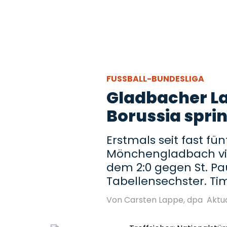
FUSSBALL-BUNDESLIGA
Gladbacher La
Borussia spri
Erstmals seit fast fü
Mönchengladbach vier
dem 2:0 gegen St. Pau
Tabellensechster. Tim 
Von Carsten Lappe, dpa
Aktua