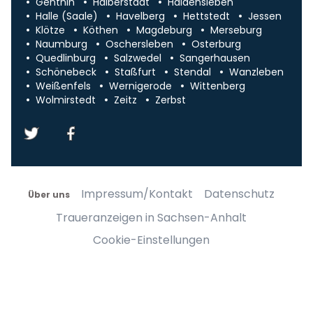
Genthin
Halberstadt
Haldensleben
Halle (Saale)
Havelberg
Hettstedt
Jessen
Klötze
Köthen
Magdeburg
Merseburg
Naumburg
Oschersleben
Osterburg
Quedlinburg
Salzwedel
Sangerhausen
Schönebeck
Staßfurt
Stendal
Wanzleben
Weißenfels
Wernigerode
Wittenberg
Wolmirstedt
Zeitz
Zerbst
Impressum/Kontakt
Datenschutz
Über uns
Traueranzeigen in Sachsen-Anhalt
Cookie-Einstellungen