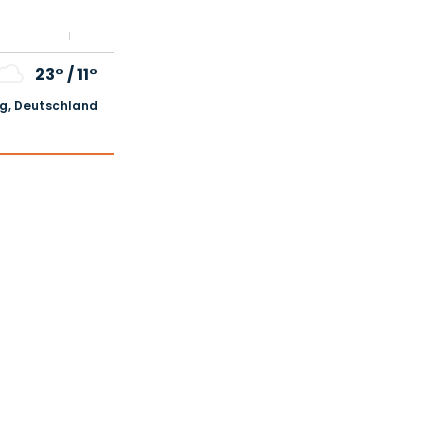
23°
/
11°
, Deutschland