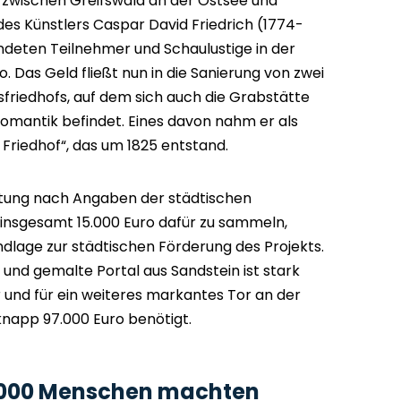
 zwischen Greifswald an der Ostsee und
es Künstlers Caspar David Friedrich (1774-
eten Teilnehmer und Schaulustige in der
 Das Geld fließt nun in die Sanierung von zwei
sfriedhofs, auf dem sich auch die Grabstätte
omantik befindet. Eines davon nahm er als
Friedhof“, das um 1825 entstand.
ltung nach Angaben der städtischen
, insgesamt 15.000 Euro dafür zu sammeln,
ndlage zur städtischen Förderung des Projekts.
 und gemalte Portal aus Sandstein ist stark
r und für ein weiteres markantes Tor an der
knapp 97.000 Euro benötigt.
2.000 Menschen machten