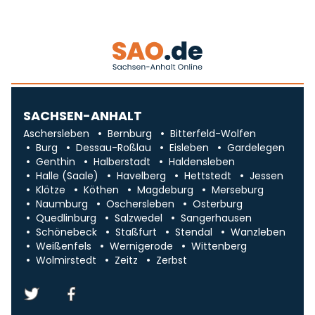
SACHSEN-ANHALT
Aschersleben
Bernburg
Bitterfeld-Wolfen
Burg
Dessau-Roßlau
Eisleben
Gardelegen
Genthin
Halberstadt
Haldensleben
Halle (Saale)
Havelberg
Hettstedt
Jessen
Klötze
Köthen
Magdeburg
Merseburg
Naumburg
Oschersleben
Osterburg
Quedlinburg
Salzwedel
Sangerhausen
Schönebeck
Staßfurt
Stendal
Wanzleben
Weißenfels
Wernigerode
Wittenberg
Wolmirstedt
Zeitz
Zerbst