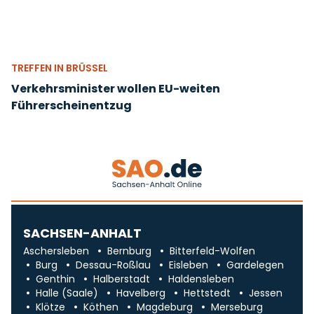
TREFFEN IN BRÜSSEL
Verkehrsminister wollen EU-weiten
Führerscheinentzug
SACHSEN-ANHALT
Aschersleben
Bernburg
Bitterfeld-Wolfen
Burg
Dessau-Roßlau
Eisleben
Gardelegen
Genthin
Halberstadt
Haldensleben
Halle (Saale)
Havelberg
Hettstedt
Jessen
Klötze
Köthen
Magdeburg
Merseburg