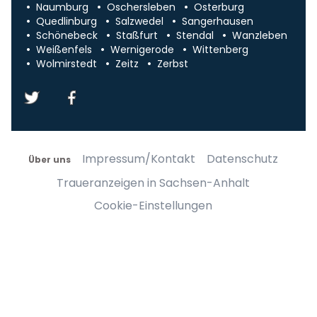
Naumburg
Oschersleben
Osterburg
Quedlinburg
Salzwedel
Sangerhausen
Schönebeck
Staßfurt
Stendal
Wanzleben
Weißenfels
Wernigerode
Wittenberg
Wolmirstedt
Zeitz
Zerbst
Impressum/Kontakt
Datenschutz
Über uns
Traueranzeigen in Sachsen-Anhalt
Cookie-Einstellungen