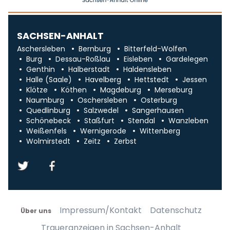
SACHSEN-ANHALT
Aschersleben
Bernburg
Bitterfeld-Wolfen
Burg
Dessau-Roßlau
Eisleben
Gardelegen
Genthin
Halberstadt
Haldensleben
Halle (Saale)
Havelberg
Hettstedt
Jessen
Klötze
Köthen
Magdeburg
Merseburg
Naumburg
Oschersleben
Osterburg
Quedlinburg
Salzwedel
Sangerhausen
Schönebeck
Staßfurt
Stendal
Wanzleben
Weißenfels
Wernigerode
Wittenberg
Wolmirstedt
Zeitz
Zerbst
Impressum/Kontakt
Datenschutz
Über uns
Traueranzeigen in Sachsen-Anhalt