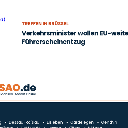
TREFFEN IN BRÜSSEL
Verkehrsminister wollen EU-weit
Führerscheinentzug
g
Dessau-Roßlau
Eisleben
Gardelegen
Genthin