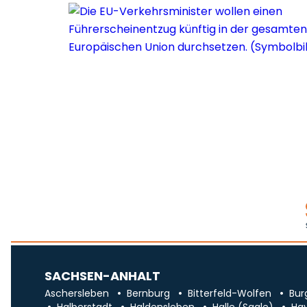
SACHSEN-ANHALT
Aschersleben
Bernburg
Bitterfeld-Wolfen
Bur