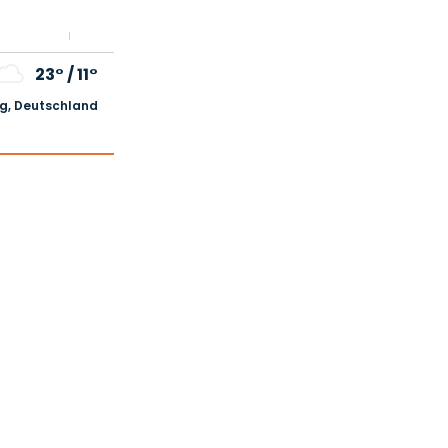
23°
/
11°
, Deutschland