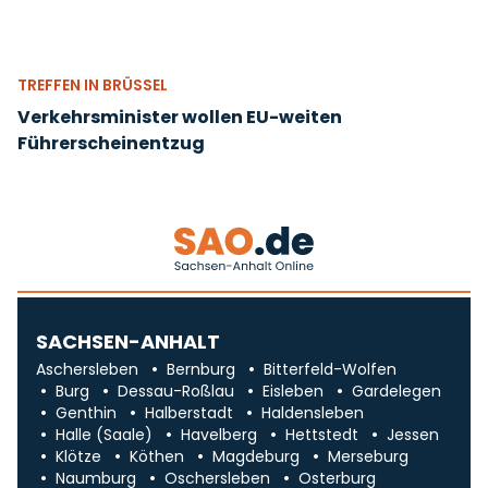
TREFFEN IN BRÜSSEL
Verkehrsminister wollen EU-weiten
Führerscheinentzug
SACHSEN-ANHALT
Aschersleben
Bernburg
Bitterfeld-Wolfen
Burg
Dessau-Roßlau
Eisleben
Gardelegen
Genthin
Halberstadt
Haldensleben
Halle (Saale)
Havelberg
Hettstedt
Jessen
Klötze
Köthen
Magdeburg
Merseburg
Naumburg
Oschersleben
Osterburg