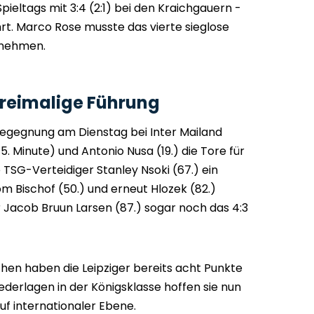
pieltags mit 3:4 (2:1) bei den Kraichgauern -
hrt. Marco Rose musste das vierte sieglose
innehmen.
 dreimalige Führung
gegnung am Dienstag bei Inter Mailand
15. Minute) und Antonio Nusa (19.) die Tore für
 TSG-Verteidiger Stanley Nsoki (67.) ein
om Bischof (50.) und erneut Hlozek (82.)
r Jacob Bruun Larsen (87.) sogar noch das 4:3
hen haben die Leipziger bereits acht Punkte
ederlagen in der Königsklasse hoffen sie nun
auf internationaler Ebene.