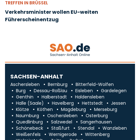
TREFFEN IN BRÜSSEL
Verkehrsminister wollen EU-weiten
Führerscheinentzug
SACHSEN-ANHALT
Aschersleben
Bernburg
Bitterfeld-Wolfen
Burg
Dessau-Roßlau
Eisleben
Gardelegen
Genthin
Halberstadt
Haldensleben
Halle (Saale)
Havelberg
Hettstedt
Jessen
Klötze
Köthen
Magdeburg
Merseburg
Naumburg
Oschersleben
Osterburg
Quedlinburg
Salzwedel
Sangerhausen
Schönebeck
Staßfurt
Stendal
Wanzleben
Weißenfels
Wernigerode
Wittenberg