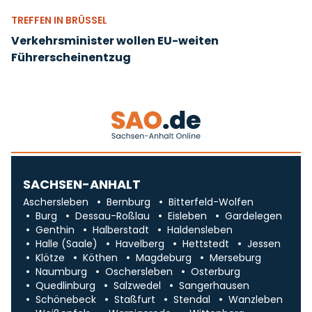
TREFFEN IN BRÜSSEL
Verkehrsminister wollen EU-weiten
Führerscheinentzug
SACHSEN-ANHALT
Aschersleben
Bernburg
Bitterfeld-Wolfen
Burg
Dessau-Roßlau
Eisleben
Gardelegen
Genthin
Halberstadt
Haldensleben
Halle (Saale)
Havelberg
Hettstedt
Jessen
Klötze
Köthen
Magdeburg
Merseburg
Naumburg
Oschersleben
Osterburg
Quedlinburg
Salzwedel
Sangerhausen
Schönebeck
Staßfurt
Stendal
Wanzleben