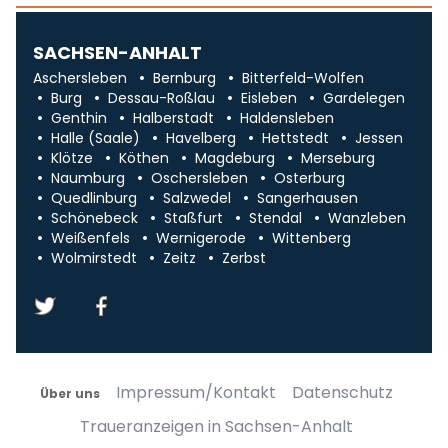
SACHSEN-ANHALT
Aschersleben
Bernburg
Bitterfeld-Wolfen
Burg
Dessau-Roßlau
Eisleben
Gardelegen
Genthin
Halberstadt
Haldensleben
Halle (Saale)
Havelberg
Hettstedt
Jessen
Klötze
Köthen
Magdeburg
Merseburg
Naumburg
Oschersleben
Osterburg
Quedlinburg
Salzwedel
Sangerhausen
Schönebeck
Staßfurt
Stendal
Wanzleben
Weißenfels
Wernigerode
Wittenberg
Wolmirstedt
Zeitz
Zerbst
Impressum/Kontakt
Datenschutz
Über uns
Traueranzeigen in Sachsen-Anhalt