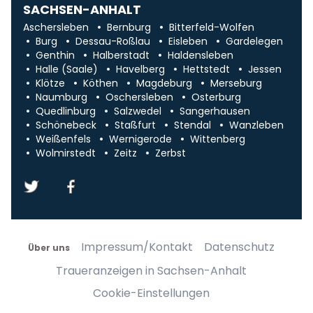
SACHSEN-ANHALT
Aschersleben
Bernburg
Bitterfeld-Wolfen
Burg
Dessau-Roßlau
Eisleben
Gardelegen
Genthin
Halberstadt
Haldensleben
Halle (Saale)
Havelberg
Hettstedt
Jessen
Klötze
Köthen
Magdeburg
Merseburg
Naumburg
Oschersleben
Osterburg
Quedlinburg
Salzwedel
Sangerhausen
Schönebeck
Staßfurt
Stendal
Wanzleben
Weißenfels
Wernigerode
Wittenberg
Wolmirstedt
Zeitz
Zerbst
Impressum/Kontakt
Datenschutz
Über uns
Traueranzeigen in Sachsen-Anhalt
Cookie-Einstellungen