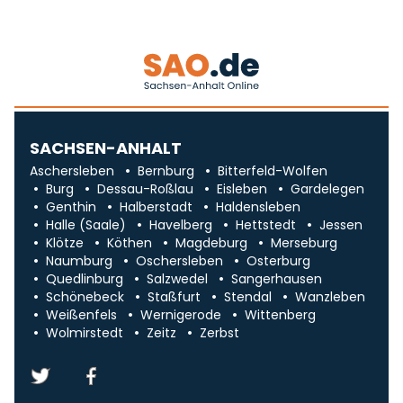
SACHSEN-ANHALT
Aschersleben
Bernburg
Bitterfeld-Wolfen
Burg
Dessau-Roßlau
Eisleben
Gardelegen
Genthin
Halberstadt
Haldensleben
Halle (Saale)
Havelberg
Hettstedt
Jessen
Klötze
Köthen
Magdeburg
Merseburg
Naumburg
Oschersleben
Osterburg
Quedlinburg
Salzwedel
Sangerhausen
Schönebeck
Staßfurt
Stendal
Wanzleben
Weißenfels
Wernigerode
Wittenberg
Wolmirstedt
Zeitz
Zerbst