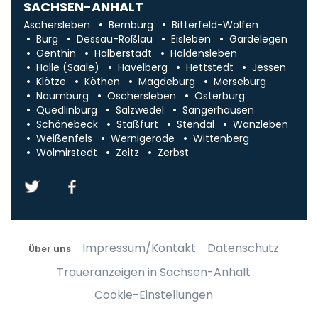
SACHSEN-ANHALT
Aschersleben
Bernburg
Bitterfeld-Wolfen
Burg
Dessau-Roßlau
Eisleben
Gardelegen
Genthin
Halberstadt
Haldensleben
Halle (Saale)
Havelberg
Hettstedt
Jessen
Klötze
Köthen
Magdeburg
Merseburg
Naumburg
Oschersleben
Osterburg
Quedlinburg
Salzwedel
Sangerhausen
Schönebeck
Staßfurt
Stendal
Wanzleben
Weißenfels
Wernigerode
Wittenberg
Wolmirstedt
Zeitz
Zerbst
Impressum/Kontakt
Datenschutz
Über uns
Traueranzeigen in Sachsen-Anhalt
Cookie-Einstellungen