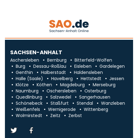
SACHSEN-ANHALT
Aschersleben
Bernburg
Bitterfeld-Wolfen
Burg
Dessau-Roßlau
Eisleben
Gardelegen
Genthin
Halberstadt
Haldensleben
Halle (Saale)
Havelberg
Hettstedt
Jessen
Klötze
Köthen
Magdeburg
Merseburg
Naumburg
Oschersleben
Osterburg
Quedlinburg
Salzwedel
Sangerhausen
Schönebeck
Staßfurt
Stendal
Wanzleben
Weißenfels
Wernigerode
Wittenberg
Wolmirstedt
Zeitz
Zerbst