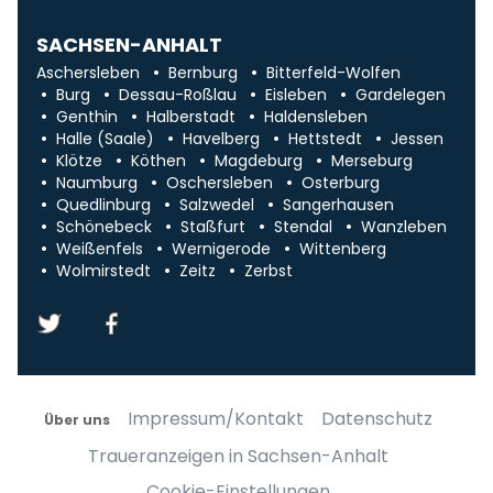
SACHSEN-ANHALT
Aschersleben
Bernburg
Bitterfeld-Wolfen
Burg
Dessau-Roßlau
Eisleben
Gardelegen
Genthin
Halberstadt
Haldensleben
Halle (Saale)
Havelberg
Hettstedt
Jessen
Klötze
Köthen
Magdeburg
Merseburg
Naumburg
Oschersleben
Osterburg
Quedlinburg
Salzwedel
Sangerhausen
Schönebeck
Staßfurt
Stendal
Wanzleben
Weißenfels
Wernigerode
Wittenberg
Wolmirstedt
Zeitz
Zerbst
Impressum/Kontakt
Datenschutz
Über uns
Traueranzeigen in Sachsen-Anhalt
Cookie-Einstellungen