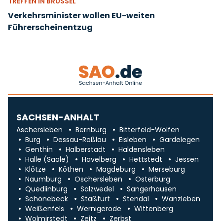
TREFFEN IN BRÜSSEL
Verkehrsminister wollen EU-weiten
Führerscheinentzug
SACHSEN-ANHALT
Aschersleben
Bernburg
Bitterfeld-Wolfen
Burg
Dessau-Roßlau
Eisleben
Gardelegen
Genthin
Halberstadt
Haldensleben
Halle (Saale)
Havelberg
Hettstedt
Jessen
Klötze
Köthen
Magdeburg
Merseburg
Naumburg
Oschersleben
Osterburg
Quedlinburg
Salzwedel
Sangerhausen
Schönebeck
Staßfurt
Stendal
Wanzleben
Weißenfels
Wernigerode
Wittenberg
Wolmirstedt
Zeitz
Zerbst