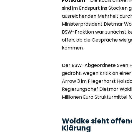
Potsdam
- Die Koalitionsve
sind im Endspurt ins Stocken 
ausreichenden Mehrheit durch
Ministerpräsident Dietmar Woi
BSW-Fraktion war zunächst kei
offen, ob die Gespräche wie 
kommen.
Der BSW-Abgeordnete Sven Ho
gedroht, wegen Kritik an ein
Arrow 3 im Fliegerhorst Holzd
Regierungschef Dietmar Woidk
Millionen Euro Strukturmittel fü
Woidke sieht offen
Klärung