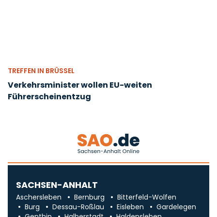
TREFFEN IN BRÜSSEL
Verkehrsminister wollen EU-weiten
Führerscheinentzug
SACHSEN-ANHALT
Aschersleben
Bernburg
Bitterfeld-Wolfen
Burg
Dessau-Roßlau
Eisleben
Gardelegen
Genthin
Halberstadt
Haldensleben