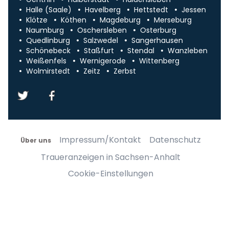
Halle (Saale)
Havelberg
Hettstedt
Jessen
Klötze
Köthen
Magdeburg
Merseburg
Naumburg
Oschersleben
Osterburg
Quedlinburg
Salzwedel
Sangerhausen
Schönebeck
Staßfurt
Stendal
Wanzleben
Weißenfels
Wernigerode
Wittenberg
Wolmirstedt
Zeitz
Zerbst
Impressum/Kontakt
Datenschutz
Über uns
Traueranzeigen in Sachsen-Anhalt
Cookie-Einstellungen