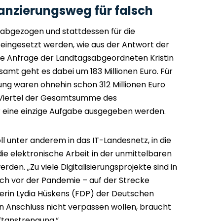
nanzierungsweg für falsch
d abgezogen und stattdessen für die
g eingesetzt werden, wie aus der Antwort der
ne Anfrage der Landtagsabgeordneten Kristin
samt geht es dabei um 183 Millionen Euro. Für
tung waren ohnehin schon 312 Millionen Euro
 Viertel der Gesamtsumme des
r eine einzige Aufgabe ausgegeben werden.
ll unter anderem in das IT-Landesnetz, in die
 die elektronische Arbeit in der unmittelbaren
den. „Zu viele Digitalisierungsprojekte sind in
h vor der Pandemie – auf der Strecke
sterin Lydia Hüskens (FDP) der Deutschen
n Anschluss nicht verpassen wollen, braucht
tanstrengung.“