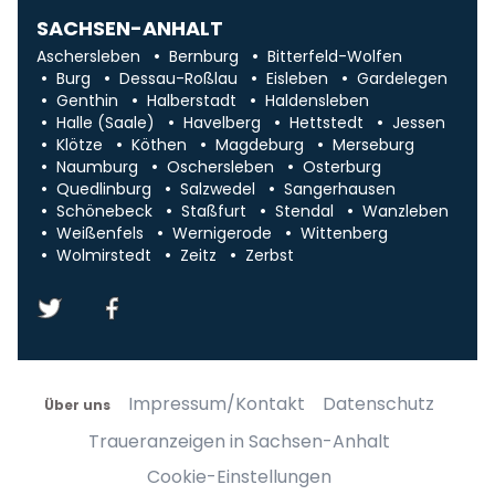
SACHSEN-ANHALT
Aschersleben
Bernburg
Bitterfeld-Wolfen
Burg
Dessau-Roßlau
Eisleben
Gardelegen
Genthin
Halberstadt
Haldensleben
Halle (Saale)
Havelberg
Hettstedt
Jessen
Klötze
Köthen
Magdeburg
Merseburg
Naumburg
Oschersleben
Osterburg
Quedlinburg
Salzwedel
Sangerhausen
Schönebeck
Staßfurt
Stendal
Wanzleben
Weißenfels
Wernigerode
Wittenberg
Wolmirstedt
Zeitz
Zerbst
Impressum/Kontakt
Datenschutz
Über uns
Traueranzeigen in Sachsen-Anhalt
Cookie-Einstellungen