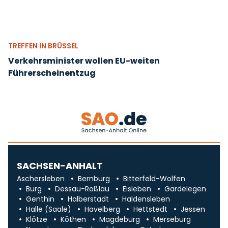
TREFFEN IN BRÜSSEL
Verkehrsminister wollen EU-weiten
Führerscheinentzug
SACHSEN-ANHALT
Aschersleben
Bernburg
Bitterfeld-Wolfen
Burg
Dessau-Roßlau
Eisleben
Gardelegen
Genthin
Halberstadt
Haldensleben
Halle (Saale)
Havelberg
Hettstedt
Jessen
Klötze
Köthen
Magdeburg
Merseburg