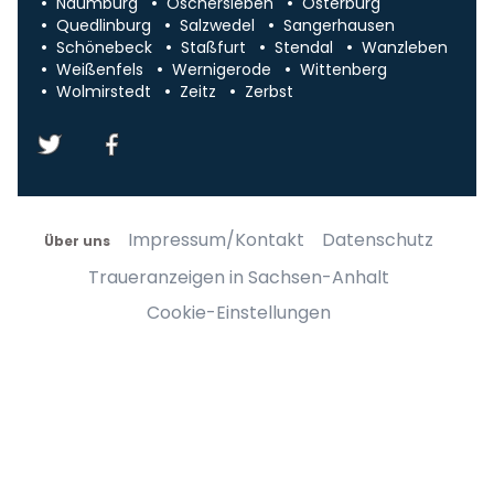
Naumburg
Oschersleben
Osterburg
Quedlinburg
Salzwedel
Sangerhausen
Schönebeck
Staßfurt
Stendal
Wanzleben
Weißenfels
Wernigerode
Wittenberg
Wolmirstedt
Zeitz
Zerbst
Impressum/Kontakt
Datenschutz
Über uns
Traueranzeigen in Sachsen-Anhalt
Cookie-Einstellungen